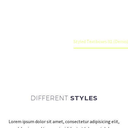
different sizes and shapes. Use images as
backgrounds. Combine any elements!
Home
Elements (Demo)
Styled Textboxes 01 (Demo)
DIFFERENT
STYLES
Lorem ipsum dolor sit amet, consectetur adipisicing elit,