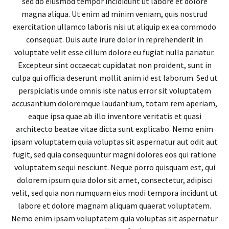
sed do eiusmod tempor incididunt ut labore et dolore
magna aliqua. Ut enim ad minim veniam, quis nostrud
exercitation ullamco laboris nisi ut aliquip ex ea commodo
consequat. Duis aute irure dolor in reprehenderit in
voluptate velit esse cillum dolore eu fugiat nulla pariatur.
Excepteur sint occaecat cupidatat non proident, sunt in
culpa qui officia deserunt mollit anim id est laborum. Sed ut
perspiciatis unde omnis iste natus error sit voluptatem
accusantium doloremque laudantium, totam rem aperiam,
eaque ipsa quae ab illo inventore veritatis et quasi
architecto beatae vitae dicta sunt explicabo. Nemo enim
ipsam voluptatem quia voluptas sit aspernatur aut odit aut
fugit, sed quia consequuntur magni dolores eos qui ratione
voluptatem sequi nesciunt. Neque porro quisquam est, qui
dolorem ipsum quia dolor sit amet, consectetur, adipisci
velit, sed quia non numquam eius modi tempora incidunt ut
labore et dolore magnam aliquam quaerat voluptatem.
Nemo enim ipsam voluptatem quia voluptas sit aspernatur