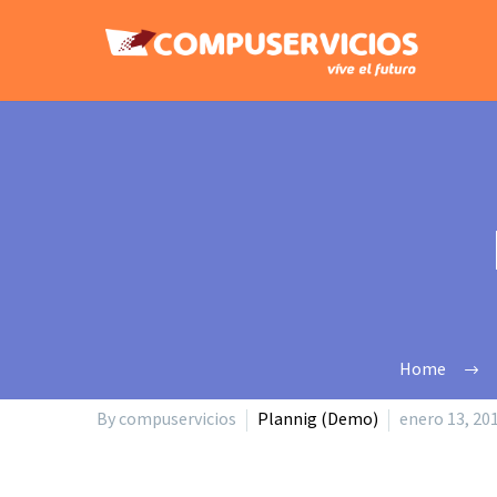
Home
By compuservicios
Plannig (Demo)
enero 13, 20