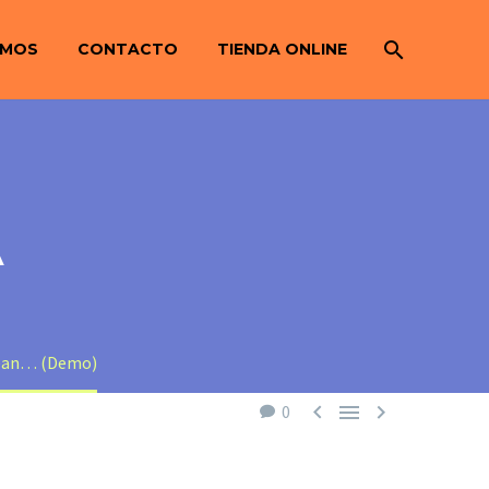
OMOS
CONTACTO
TIENDA ONLINE
A
enean… (Demo)



0