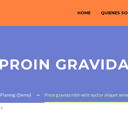
HOME
QUIENES S
PROIN GRAVID
Plannig (Demo)
Proin gravida nibh velit auctor aliquet a
16