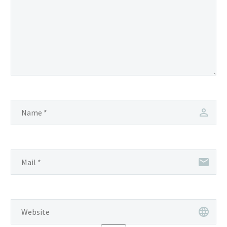
vitae erat consequat
auctor eu in elit. Morbi
accumsan ipsum velit.