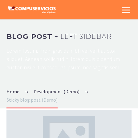
BLOG POST
+ LEFT SIDEBAR
Lorem Ipsum. Proin gravida nibh vel velit auctor
aliquet. Aenean sollicitudin, lorem quis bibendum
auctor, nisi elit consequat ipsum, nec sagittis sem
Home
Development (Demo)
Sticky blog post (Demo)